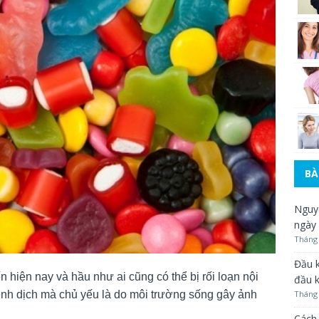
BÀ
Nguyê
ngày
Tháng 
Đầu k
ến hiện nay và hầu như ai cũng có thể bị rối loạn nội
đầu 
 bệnh dịch mà chủ yếu là do môi trường sống gây ảnh
Tháng 
Cách 