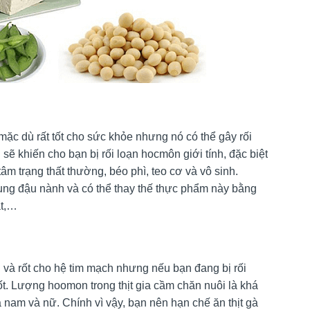
c dù rất tốt cho sức khỏe nhưng nó có thể gây rối
 sẽ khiến cho bạn bị rối loạn hocmôn giới tính, đặc biệt
âm trạng thất thường, béo phì, teo cơ và vô sinh.
ụng đậu nành và có thể thay thế thực phẩm này bằng
ật,…
 và rốt cho hệ tim mạch nhưng nếu bạn đang bị rối
tốt. Lượng hoomon trong thịt gia cầm chăn nuôi là khá
cả nam và nữ. Chính vì vậy, bạn nên hạn chế ăn thịt gà