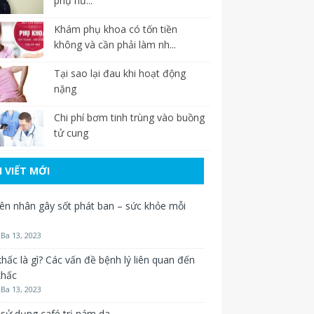
phụ nữ...
Khám phụ khoa có tốn tiền
không và cần phải làm nh...
Tại sao lại đau khi hoạt động
nặng
Chi phí bơm tinh trùng vào buồng
tử cung
I VIẾT MỚI
n nhân gây sốt phát ban – sức khỏe mỗi
Ba 13, 2023
hấc là gì? Các vấn đề bệnh lý liên quan đến
khấc
Ba 13, 2023
sử dụng café trị nám da