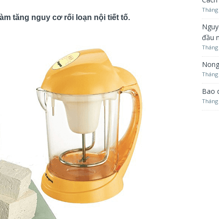
Tháng 
m tăng nguy cơ rối loạn nội tiết tố.
Nguy
đầu 
Tháng 
Nong
Tháng 
Bao 
Tháng 