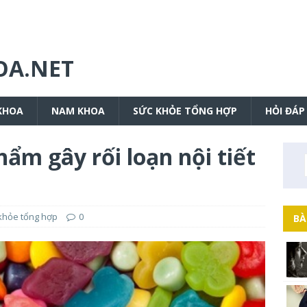
OA.NET
KHOA
NAM KHOA
SỨC KHỎE TỔNG HỢP
HỎI ĐÁP
ẩm gây rối loạn nội tiết
khỏe tổng hợp
0
BÀ