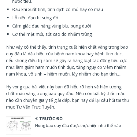
nước tiểu.
Đau khi xuất tinh, tinh dịch có mủ hay có máu
Lỗ niệu đạo bị sưng đỏ
Cảm giác đau nặng vùng bìu, bụng dưới
Cơ thể mệt mỏi, sốt cao do nhiễm trùng.
Như vậy có thể thấy, tình trạng xuất hiện chất vàng trong bao
quy đầu là dấu hiệu của bệnh nam khoa hay bệnh tình dục,
nếu không điều trị sớm sẽ gây ra hàng loạt tác động tiêu cực
như: làm giảm ham muốn tình dục, tăng nguy cơ viêm nhiễm
nam khoa, vô sinh – hiếm muộn, lây nhiễm cho bạn tình,…
Hy vọng qua bài viết này bạn đã hiểu rõ hơn về hiện tượng
chất màu vàng trong bao quy đầu. Nếu còn bất kỳ thắc mắc
nào cần chuyên gia y tế giải đáp, bạn hãy để lại câu hỏi tại thư
mục Tư Vấn Trực Tuyến.
TRƯỚC ĐÓ
Nong bao quy đầu được thực hiện như thế nào