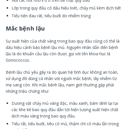
Nổi các nốt nhỏ li ti ở trên bề mặt quy đầu
Lớp trong quy đầu có dấu hiệu loét, chảy mủ kèm dịch tiết
Tiểu tiện đau rát, tiểu buốt do nhiễm trùng
Mắc bệnh lậu
Sự xuất hiện của chất vàng trong bao quy đầu cũng có thể là
dấu hiệu cảnh báo bệnh lậu mủ. Nguyên nhân dẫn đến bệnh
lậu là do khuẩn cầu lậu còn được gọi với tên khoa học là
Gonococcus.
Bệnh lậu chủ yếu gây ra do quan hệ tình dục không an toàn,
sử dụng đồ dùng cá nhân với người mắc bệnh, lây nhiễm từ
mẹ sang còn. Khi mắc bệnh lậu, nam giới thường gặp phải
những triệu chứng như:
Dương vật chảy mủ vàng đặc, màu xanh, bám dính lại tại
các khe kẽ bao quy đầu dẫn tới hiện tượng xuất hiện chất
dịch màu vàng trong bao quy đầu.
Tiểu rắt, tiểu buốt, tiêu có mủ, thậm chí có máu lẫn trong