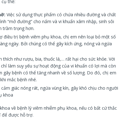
 cụ thể:
mỡ:
Việc sử dụng thực phẩm có chứa nhiều đường và chất
 tình “mở đường” cho nấm và vi khuẩn xâm nhập, sinh sôi
 trầm trọng hơn.
rợ điều trị bệnh viêm phụ khoa, chị em nên loại bỏ một số
 hàng ngày. Bởi chúng có thể gây kích ứng, nóng và ngứa
ch thích như rượu, bia, thuốc lá,… rất hại cho sức khỏe. Với
chỉ làm suy yếu sự hoạt động của vi khuẩn có lợi mà còn
hân gây bệnh có thể tăng nhanh về số lượng. Do đó, chị em
 khi mắc bệnh nhé.
ng cảm giác nóng rát, ngứa vùng kín, gây khó chịu cho người
hụ khoa
 khoa về bệnh lý viêm nhiễm phụ khoa, nếu có bất cứ thắc
ĩ để được hỗ trợ.