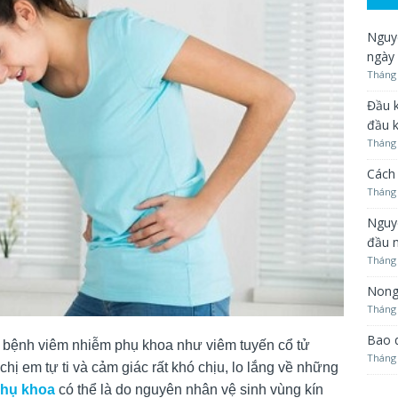
Nguyê
ngày
Tháng 
Đầu k
đầu 
Tháng 
Cách 
Tháng 
Nguy
đầu 
Tháng 
Nong
Tháng 
Bao 
́c bệnh viêm nhiễm phụ khoa như viêm tuyến cổ tử
Tháng 
 em tự ti và cảm giác rất khó chịu, lo lắng về những
hụ khoa
có thể là do nguyên nhân vệ sinh vùng kín