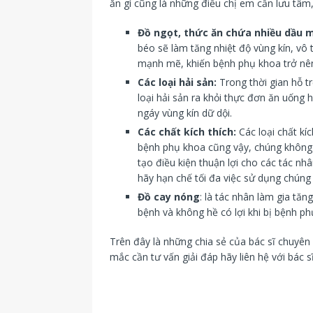
ăn gì cũng là những điều chị em cần lưu tâm,
Đồ ngọt, thức ăn chứa nhiều dầu 
béo sẽ làm tăng nhiệt độ vùng kín, vô
mạnh mẽ, khiến bệnh phụ khoa trở nên
Các loại hải sản:
Trong thời gian hỗ t
loại hải sản ra khỏi thực đơn ăn uống
ngáy vùng kín dữ dội.
Các chất kích thích:
Các loại chất kí
bệnh phụ khoa cũng vậy, chúng không 
tạo điều kiện thuận lợi cho các tác n
hãy hạn chế tối đa việc sử dụng chúng
Đồ cay nóng
: là tác nhân làm gia tă
bệnh và không hề có lợi khi bị bệnh p
Trên đây là những chia sẻ của bác sĩ chuyên
mắc cần tư vấn giải đáp hãy liên hệ với bác s