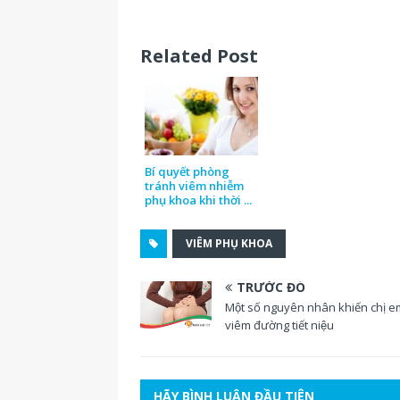
Related Post
Bí quyết phòng
tránh viêm nhiễm
phụ khoa khi thời ...
VIÊM PHỤ KHOA
TRƯỚC ĐÓ
Một số nguyên nhân khiến chị em
viêm đường tiết niệu
HÃY BÌNH LUẬN ĐẦU TIÊN