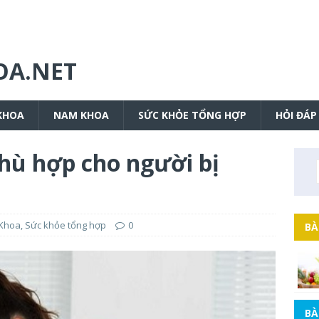
OA.NET
KHOA
NAM KHOA
SỨC KHỎE TỔNG HỢP
HỎI ĐÁP
hù hợp cho người bị
Khoa
,
Sức khỏe tổng hợp
0
BÀ
BÀ