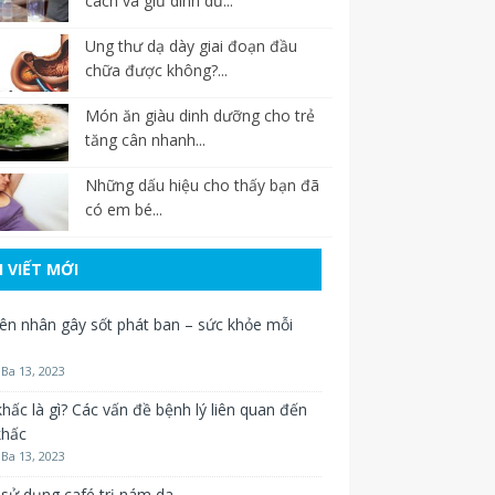
cách và giữ dinh dư...
Ung thư dạ dày giai đoạn đầu
chữa được không?...
Món ăn giàu dinh dưỡng cho trẻ
tăng cân nhanh...
Những dấu hiệu cho thấy bạn đã
có em bé...
I VIẾT MỚI
n nhân gây sốt phát ban – sức khỏe mỗi
Ba 13, 2023
hấc là gì? Các vấn đề bệnh lý liên quan đến
khấc
Ba 13, 2023
sử dụng café trị nám da