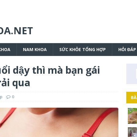
OA.NET
KHOA
NAM KHOA
SỨC KHỎE TỔNG HỢP
HỎI ĐÁP
ổi dậy thì mà bạn gái
rải qua
áp
0
BÀ