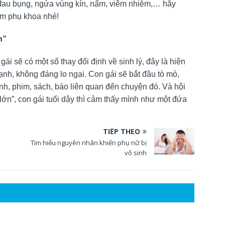
, đau bụng, ngứa vùng kín, nấm, viêm nhiễm,… hãy
́m phụ khoa nhé!
n”
 gái sẽ có một số thay đổi định về sinh lý, đây là hiện
h, không đáng lo ngại. Con gái sẽ bắt đầu tò mò,
h, phim, sách, báo liên quan đến chuyện đó. Và hội
 lớn”, con gái tuổi dậy thì cảm thấy mình như một đứa
TIẾP THEO
Tìm hiểu nguyên nhân khiến phụ nữ bị
vô sinh