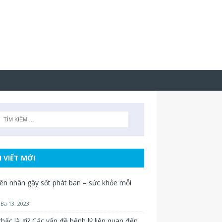
I VIẾT MỚI
n nhân gây sốt phát ban – sức khỏe mỗi
Ba 13, 2023
hấc là gì? Các vấn đề bệnh lý liên quan đến