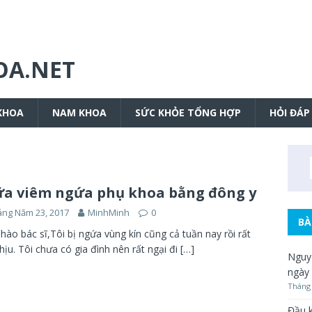
OA.NET
KHOA
NAM KHOA
SỨC KHỎE TỔNG HỢP
HỎI ĐÁP
a viêm ngứa phụ khoa bằng đông y
ng Năm 23, 2017
MinhMinh
0
BÀ
Chào bác sĩ,Tôi bị ngứa vùng kín cũng cả tuần nay rồi rất
hịu. Tôi chưa có gia đình nên rất ngại đi
[…]
Nguyê
ngày
Tháng 
Đầu k